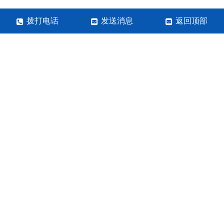
拨打电话
发送消息
返回顶部
河南岩之玺实业有限公司
手机：13938493393
咨询邮箱：张经理
网站地图
SITETXT
关于极限词、绝对性用词与功能性用词等广告法禁用词