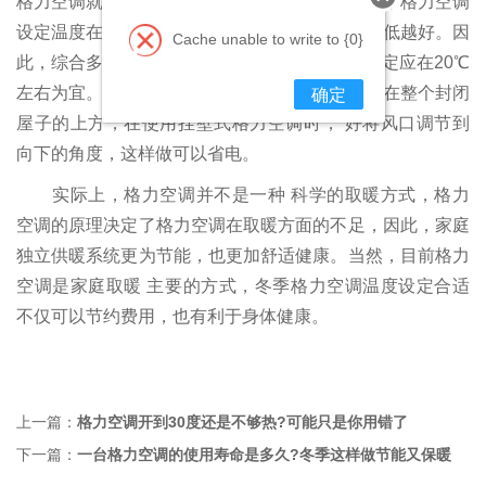
格力空调就可以节电10%以上。从节能角度来看，格力空调
设定温度在能保证人体取暖的情况下，当然是越低越好。因
Cache unable to write to {0}
此，综合多方面因素，建议冬季格力空调温度设定应在20℃
左右为宜。另外，由于暖气流比空气轻，容易浮在整个封闭
确定
屋子的上方，在使用挂壁式格力空调时， 好将风口调节到
向下的角度，这样做可以省电。
实际上，格力空调并不是一种 科学的取暖方式，格力
空调的原理决定了格力空调在取暖方面的不足，因此，家庭
独立供暖系统更为节能，也更加舒适健康。当然，目前格力
空调是家庭取暖 主要的方式，冬季格力空调温度设定合适
不仅可以节约费用，也有利于身体健康。
上一篇：
格力空调开到30度还是不够热?可能只是你用错了
下一篇：
一台格力空调的使用寿命是多久?冬季这样做节能又保暖