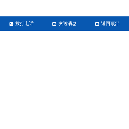
拨打电话
发送消息
返回顶部
河南岩之玺实业有限公司
手机：13938493393
咨询邮箱：张经理
网站地图
SITETXT