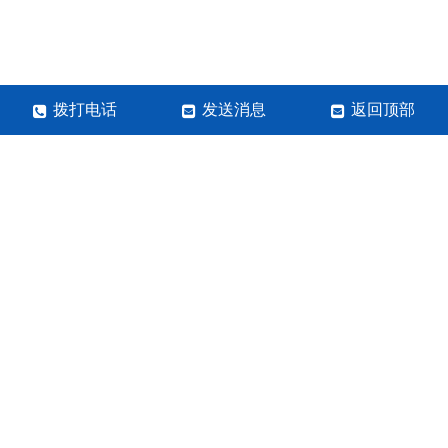
拨打电话
发送消息
返回顶部
河南岩之玺实业有限公司
手机：13938493393
咨询邮箱：张经理
网站地图
SITETXT