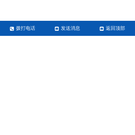
拨打电话
发送消息
返回顶部
河南岩之玺实业有限公司
手机：13938493393
咨询邮箱：张经理
网站地图
SITETXT